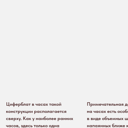
Циферблат в часах такой
Примечательная детал
конструкции располагается
на часах есть особый 
сверху. Как у наиболее ранних
в виде объемных шари
часов, здесь только одна
напаянных ближе к вы
стрелка — часовая
бортику, в строгом соо
(сохранилась частично).
с арабским цифрами. Э
На циферблате два указателя
иное, как возможность
часов — внешнее кольцо,
определить время на 
неподвижное, с арабскими
например, ночью, без 
числами от 1 до 24,
освещения.
и внутреннее, подвижное,