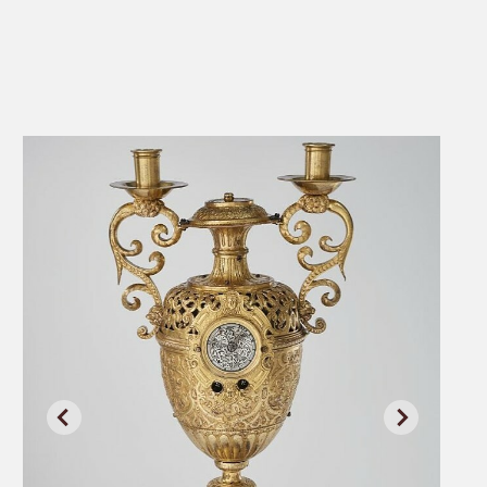
НА
В 
Гер
Мед
лит
ток
Ино
и д
час
что
изд
соб
в в