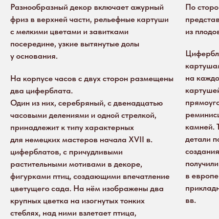
картушей де
два циферблата.
прямоугольн
Один из них, серебряный, с двенадцатью
реминисценц
часовыми делениями и одной стрелкой,
камней. Тип
принадлежит к типу характерных
детали помо
для немецких мастеров начала XVII в.
создания ча
циферблатов, с причудливыми
получили ра
растительными мотивами в декоре,
в европейск
фигурками птиц, создающими впечатление
прикладном 
цветущего сада. На нём изображены два
вв.
крупных цветка на изогнутых тонких
стеблях, над ними взлетает птица,
напоминающая феникса.