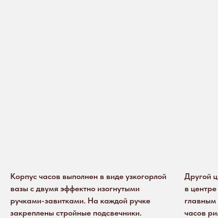
Корпус часов выполнен в виде узкогорлой
Другой цифе
вазы с двумя эффектно изогнутыми
в центре и о
ручками-завитками. На каждой ручке
главным — о
закреплены стройные подсвечники.
часов римск
Разнообразный декор включает ажурный
По сторонам
фриз в верхней части, рельефные картуши
представлен
с мелкими цветами и завитками
из плодов в 
посередине, узкие вытянутые долы
Циферблаты
у основания.
картушами с
на каждом. 
На корпусе часов с двух сторон размещены