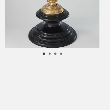
вст
кол